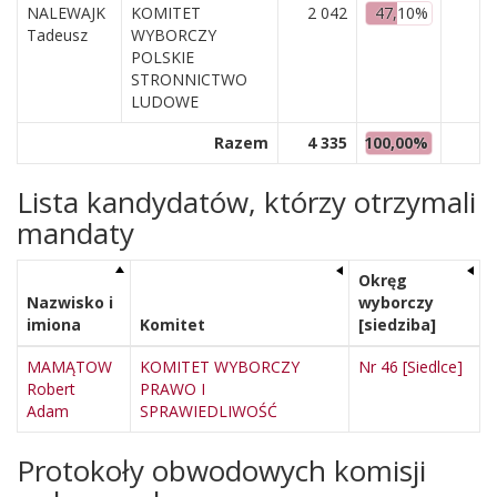
NALEWAJK
KOMITET
2 042
47,10%
Tadeusz
WYBORCZY
POLSKIE
STRONNICTWO
LUDOWE
Razem
4 335
100,00%
Lista kandydatów, którzy otrzymali
mandaty
Okręg
Nazwisko i
wyborczy
imiona
Komitet
[siedziba]
MAMĄTOW
KOMITET WYBORCZY
Nr 46 [Siedlce]
Robert
PRAWO I
Adam
SPRAWIEDLIWOŚĆ
Protokoły obwodowych komisji