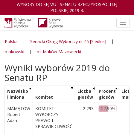
WYBORY DO SEJMU I SENATU RZECZYPOSPOLITEJ
POLSKIEJ 2019 R.
Otwó
nawig
|
|
Polska
Senacki Okręg Wyborczy nr 46 [Siedlce]
|
makowski
m. Maków Mazowiecki
Wyniki wyborów 2019 do
Senatu RP
Nazwisko
Liczba
Procent
Liczb
i imiona
Komitet
głosów
głosów
mand
MAMĄTOW
KOMITET
2 293
52,90%
Robert
WYBORCZY
Adam
PRAWO I
SPRAWIEDLIWOŚĆ