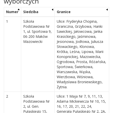
wyborczych
Numer
Siedziba
Granice
1
Szkoła
Ulice: Fryderyka Chopina,
Podstawowa Nr
Graniczna, Grzybowa, Hanki
1, ul. Sportowa 9,
Sawickiej, Jałowcowa, Janka
06-200 Maków
Krasickiego, Jaśminowa,
Mazowiecki
Jesionowa, Jodłowa, Juliusza
Słowackiego, Klonowa,
Krótka, Leśna, Lipowa, Marii
Konopnickiej, Mazowiecka,
Ogrodowa, Prosta, Różańska,
Sportowa, Świerkowa,
Warszawska, Wąska,
Wierzbowa, Wiśniowa,
Władysława Broniewskiego,
Żytnia.
2
Szkoła
Ulice: 1 Maja Nr 7, 9, 11, 13,
Podstawowa Nr
Adama Mickiewicza Nr 10, 15,
2, ul. Gen.
16, 17, 20, 21, 22, 24,
Pułaskiego 15,
Generała Pułaskiego Nr 2, 2A,