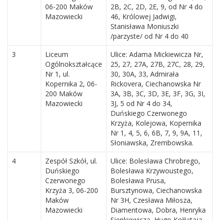
06-200 Maków
2B, 2C, 2D, 2E, 9, od Nr 4 do
Mazowiecki
46, Królowej Jadwigi,
Stanisława Moniuszki
/parzyste/ od Nr 4 do 40
3
Liceum
Ulice: Adama Mickiewicza Nr,
Ogólnokształcące
25, 27, 27A, 27B, 27C, 28, 29,
Nr 1, ul.
30, 30A, 33, Admirała
Kopernika 2, 06-
Rickovera, Ciechanowska Nr
200 Maków
3A, 3B, 3C, 3D, 3E, 3F, 3G, 3I,
Mazowiecki
3J, 5 od Nr 4 do 34,
Duńskiego Czerwonego
Krzyża, Kolejowa, Kopernika
Nr 1, 4, 5, 6, 6B, 7, 9, 9A, 11,
Słoniawska, Zrembowska.
4
Zespół Szkół, ul.
Ulice: Bolesława Chrobrego,
Duńskiego
Bolesława Krzywoustego,
Czerwonego
Bolesława Prusa,
Krzyża 3, 06-200
Bursztynowa, Ciechanowska
Maków
Nr 3H, Czesława Miłosza,
Mazowiecki
Diamentowa, Dobra, Henryka
Sienkiewicza, Hugo Kołłątaja,