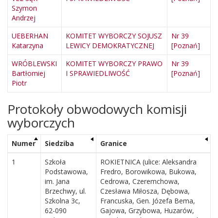
Szymon
Andrzej
UEBERHAN
KOMITET WYBORCZY SOJUSZ
Nr 39
Katarzyna
LEWICY DEMOKRATYCZNEJ
[Poznań]
WRÓBLEWSKI
KOMITET WYBORCZY PRAWO
Nr 39
Bartłomiej
I SPRAWIEDLIWOŚĆ
[Poznań]
Piotr
Protokoły obwodowych komisji
wyborczych
Numer
Siedziba
Granice
1
Szkoła
ROKIETNICA (ulice: Aleksandra
Podstawowa,
Fredro, Borowikowa, Bukowa,
im. Jana
Cedrowa, Czeremchowa,
Brzechwy, ul.
Czesława Miłosza, Dębowa,
Szkolna 3c,
Francuska, Gen. Józefa Bema,
62-090
Gajowa, Grzybowa, Huzarów,