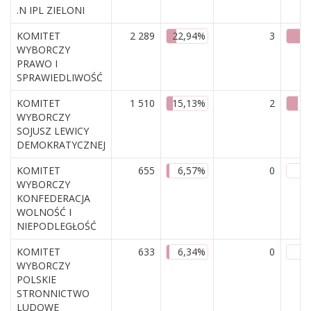
.N IPL ZIELONI
KOMITET
2 289
22,94%
3
WYBORCZY
PRAWO I
SPRAWIEDLIWOŚĆ
KOMITET
1 510
15,13%
2
WYBORCZY
SOJUSZ LEWICY
DEMOKRATYCZNEJ
KOMITET
655
6,57%
0
WYBORCZY
KONFEDERACJA
WOLNOŚĆ I
NIEPODLEGŁOŚĆ
KOMITET
633
6,34%
0
WYBORCZY
POLSKIE
STRONNICTWO
LUDOWE