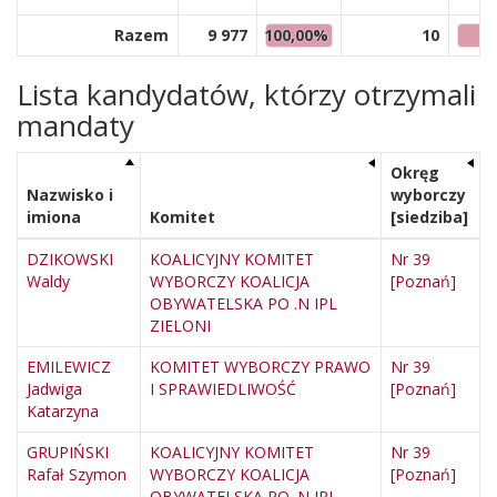
Razem
9 977
100,00%
10
1
Lista kandydatów, którzy otrzymali
mandaty
Okręg
Nazwisko i
wyborczy
imiona
Komitet
[siedziba]
DZIKOWSKI
KOALICYJNY KOMITET
Nr 39
Waldy
WYBORCZY KOALICJA
[Poznań]
OBYWATELSKA PO .N IPL
ZIELONI
EMILEWICZ
KOMITET WYBORCZY PRAWO
Nr 39
Jadwiga
I SPRAWIEDLIWOŚĆ
[Poznań]
Katarzyna
GRUPIŃSKI
KOALICYJNY KOMITET
Nr 39
Rafał Szymon
WYBORCZY KOALICJA
[Poznań]
OBYWATELSKA PO .N IPL