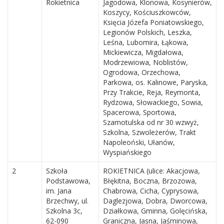
Rokietnica
Jagodowa, Klonowa, Kosynierów,
Koszycy, Kościuszkowców,
Księcia Józefa Poniatowskiego,
Legionów Polskich, Leszka,
Leśna, Lubomira, Łąkowa,
Mickiewicza, Migdałowa,
Modrzewiowa, Noblistów,
Ogrodowa, Orzechowa,
Parkowa, os. Kalinowe, Paryska,
Przy Trakcie, Reja, Reymonta,
Rydzowa, Słowackiego, Sowia,
Spacerowa, Sportowa,
Szamotulska od nr 30 wzwyż,
Szkolna, Szwoleżerów, Trakt
Napoleoński, Ułanów,
Wyspiańskiego
2
Szkoła
ROKIETNICA (ulice: Akacjowa,
Podstawowa,
Błękitna, Boczna, Brzozowa,
im. Jana
Chabrowa, Cicha, Cyprysowa,
Brzechwy, ul.
Daglezjowa, Dobra, Dworcowa,
Szkolna 3c,
Działkowa, Gminna, Golęcińska,
62-090
Graniczna, Jasna, Jaśminowa,