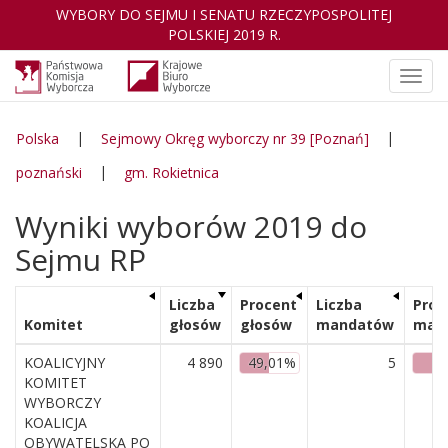
WYBORY DO SEJMU I SENATU RZECZYPOSPOLITEJ
POLSKIEJ 2019 R.
Otwó
nawig
|
|
Polska
Sejmowy Okręg wyborczy nr 39 [Poznań]
|
poznański
gm. Rokietnica
Wyniki wyborów 2019 do
Sejmu RP
Liczba
Procent
Liczba
Proc
Komitet
głosów
głosów
mandatów
man
KOALICYJNY
4 890
49,01%
5
KOMITET
WYBORCZY
KOALICJA
OBYWATELSKA PO