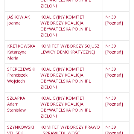
ZIELONI
JAŚKOWIAK
KOALICYJNY KOMITET
Nr 39
Joanna
WYBORCZY KOALICJA
[Poznań]
OBYWATELSKA PO .N IPL
ZIELONI
KRETKOWSKA
KOMITET WYBORCZY SOJUSZ
Nr 39
Katarzyna
LEWICY DEMOKRATYCZNEJ
[Poznań]
Maria
STERCZEWSKI
KOALICYJNY KOMITET
Nr 39
Franciszek
WYBORCZY KOALICJA
[Poznań]
Wojciech
OBYWATELSKA PO .N IPL
ZIELONI
SZŁAPKA
KOALICYJNY KOMITET
Nr 39
Adam
WYBORCZY KOALICJA
[Poznań]
Stanisław
OBYWATELSKA PO .N IPL
ZIELONI
SZYNKOWSKI
KOMITET WYBORCZY PRAWO
Nr 39
VEL SĘK
I SPRAWIEDLIWOŚĆ
[Poznań]