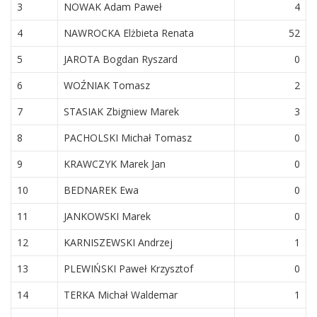
3
NOWAK Adam Paweł
4
4
NAWROCKA Elżbieta Renata
52
5
JAROTA Bogdan Ryszard
0
6
WOŹNIAK Tomasz
2
7
STASIAK Zbigniew Marek
3
8
PACHOLSKI Michał Tomasz
0
9
KRAWCZYK Marek Jan
0
10
BEDNAREK Ewa
0
11
JANKOWSKI Marek
0
12
KARNISZEWSKI Andrzej
1
13
PLEWIŃSKI Paweł Krzysztof
0
14
TERKA Michał Waldemar
1