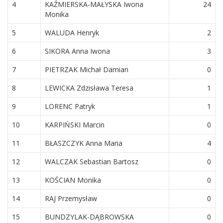
4
KAŹMIERSKA-MAŁYSKA Iwona
24
Monika
5
WALUDA Henryk
2
6
SIKORA Anna Iwona
3
7
PIETRZAK Michał Damian
0
8
LEWICKA Zdzisława Teresa
1
9
LORENC Patryk
1
10
KARPIŃSKI Marcin
0
11
BŁASZCZYK Anna Maria
4
12
WALCZAK Sebastian Bartosz
0
13
KOŚCIAN Monika
0
14
RAJ Przemysław
0
15
BUNDZYLAK-DĄBROWSKA
0