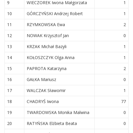
9
WIECZOREK Iwona Małgorzata
1
10
GÓRCZYŃSKI Andrzej Robert
1
11
RZYMKOWSKA Ewa
2
12
NOWAK Krzysztof Jan
0
13
KRZAK Michał Bazyli
1
14
KOŁOSZCZYK Olga Anna
1
15
PAPROTA Katarzyna
2
16
GAŁKA Mariusz
0
17
WALCZAK Sławomir
1
18
CHADRYŚ Iwona
77
19
TWARDOWSKA Monika Malwina
0
20
RATYŃSKA Elżbieta Beata
0