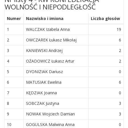
WOLNOŚĆ I NIEPODLEGŁOŚĆ
Numer
Nazwisko i imiona
Liczba głosów
1
WALCZAK Izabela Anna
19
2
OWCZAREK Łukasz Mikołaj
6
3
KANIEWSKI Andrzej
2
4
OŻADOWICZ Łukasz Artur
2
5
DYONIZIAK Dariusz
0
6
MATUSIAK Ewelina
6
7
KĘDZIAK Joanna
0
8
SOBCZAK Justyna
3
9
NOWAK Wojciech Damian
3
10
GOGULSKA Malwina Anna
0