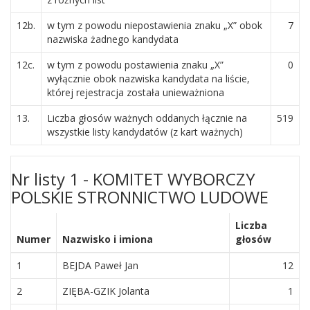
12b.
w tym z powodu niepostawienia znaku „X” obok
7
nazwiska żadnego kandydata
12c.
w tym z powodu postawienia znaku „X”
0
wyłącznie obok nazwiska kandydata na liście,
której rejestracja została unieważniona
13.
Liczba głosów ważnych oddanych łącznie na
519
wszystkie listy kandydatów (z kart ważnych)
Nr listy 1 - KOMITET WYBORCZY
POLSKIE STRONNICTWO LUDOWE
Liczba
Numer
Nazwisko i imiona
głosów
1
BEJDA Paweł Jan
12
2
ZIĘBA-GZIK Jolanta
1