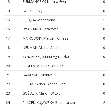
13
FURMAŃCZYK Natalia Ewa
0
14
BORYS Jerzy
0
15
KOLĘDA Magdalena
1
16
OWCZAREK Katarzyna
0
17
MAJKOWSKI Marcin Tomasz
0
18
NEUMAN Michał Andrzej
0
19
SYNCEREK Joanna Agnieszka
0
20
SABELA Mariusz Tomasz
1
21
BARANIAK Monika
0
22
ROBACZYŃSKI Adrian Piotr
0
23
GOŹDZIK Marcin Witold
0
24
PLACEK-KUJAWSKA Beata Urszula
2