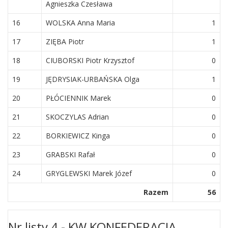
Agnieszka Czesława
16
WOLSKA Anna Maria
1
17
ZIĘBA Piotr
1
18
CIUBORSKI Piotr Krzysztof
0
19
JĘDRYSIAK-URBAŃSKA Olga
1
20
PŁÓCIENNIK Marek
0
21
SKOCZYLAS Adrian
0
22
BORKIEWICZ Kinga
0
23
GRABSKI Rafał
0
24
GRYGLEWSKI Marek Józef
0
Razem
56
Nr listy 4 - KW KONFEDERACJA