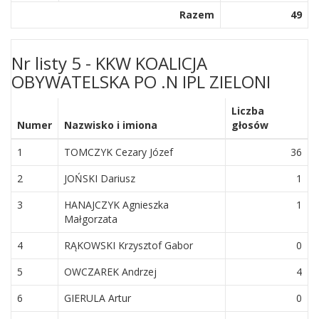
Razem
49
Nr listy 5 - KKW KOALICJA
OBYWATELSKA PO .N IPL ZIELONI
Liczba
Numer
Nazwisko i imiona
głosów
1
TOMCZYK Cezary Józef
36
2
JOŃSKI Dariusz
1
3
HANAJCZYK Agnieszka
1
Małgorzata
4
RĄKOWSKI Krzysztof Gabor
0
5
OWCZAREK Andrzej
4
6
GIERULA Artur
0