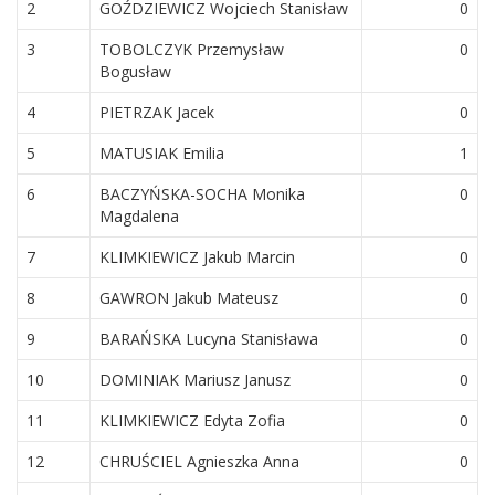
2
GOŹDZIEWICZ Wojciech Stanisław
0
3
TOBOLCZYK Przemysław
0
Bogusław
4
PIETRZAK Jacek
0
5
MATUSIAK Emilia
1
6
BACZYŃSKA-SOCHA Monika
0
Magdalena
7
KLIMKIEWICZ Jakub Marcin
0
8
GAWRON Jakub Mateusz
0
9
BARAŃSKA Lucyna Stanisława
0
10
DOMINIAK Mariusz Janusz
0
11
KLIMKIEWICZ Edyta Zofia
0
12
CHRUŚCIEL Agnieszka Anna
0