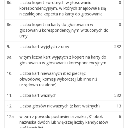
8d.
Liczba kopert zwrotnych w głosowaniu
0
korespondencyjnym, w których znajdowała się
niezaklejona koperta na karty do głosowania
8e.
Liczba kopert na karty do głosowania w
0
głosowaniu korespondencyjnym wrzuconych do
urny
9.
Liczba kart wyjętych z urny
532
9a.
w tym liczba kart wyjętych z kopert na karty do
0
głosowania w głosowaniu korespondencyjnym
10.
Liczba kart nieważnych (bez pieczęci
0
obwodowej komisji wyborczej lub inne niż
urzędowo ustalone)
11.
Liczba kart ważnych
532
12.
Liczba głosów nieważnych (z kart ważnych)
13
12a.
w tym z powodu postawienia znaku „X” obok
6
nazwiska dwóch lub większej liczby kandydatów
z różnych list