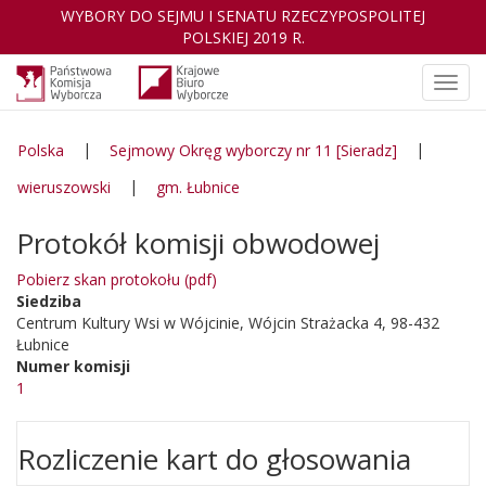
WYBORY DO SEJMU I SENATU RZECZYPOSPOLITEJ
POLSKIEJ 2019 R.
Otwó
nawig
|
|
Polska
Sejmowy Okręg wyborczy nr 11 [Sieradz]
|
wieruszowski
gm. Łubnice
Protokół komisji obwodowej
Pobierz skan protokołu (pdf)
Siedziba
Centrum Kultury Wsi w Wójcinie, Wójcin Strażacka 4, 98-432
Łubnice
Numer komisji
1
Rozliczenie kart do głosowania