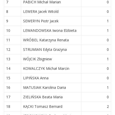
7
PABICH Michał Marian
0
8
LEWERA Jacek Witold
0
9
SEWERYN Piotr Jacek
1
10
LEWANDOWSKA Iwona Elżbieta
1
11
WRÓBEL Katarzyna Renata
0
12
STRUMIAN Edyta Grażyna
0
13
WÓJCIK Zbigniew
1
14
KOWALCZYK Michał Marcin
0
15
LIPIŃSKA Anna
0
16
MATUSIAK Karolina Daria
1
17
ZIELIŃSKA Beata Maria
0
18
KĄCKI Tomasz Bernard
2