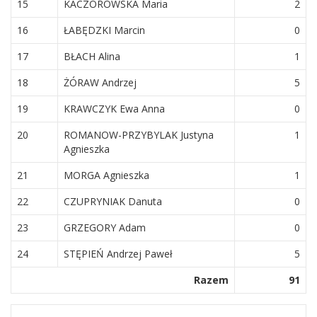
15
KACZOROWSKA Maria
2
16
ŁABĘDZKI Marcin
0
17
BŁACH Alina
1
18
ŻÓRAW Andrzej
5
19
KRAWCZYK Ewa Anna
0
20
ROMANOW-PRZYBYLAK Justyna
1
Agnieszka
21
MORGA Agnieszka
1
22
CZUPRYNIAK Danuta
0
23
GRZEGORY Adam
0
24
STĘPIEŃ Andrzej Paweł
5
Razem
91