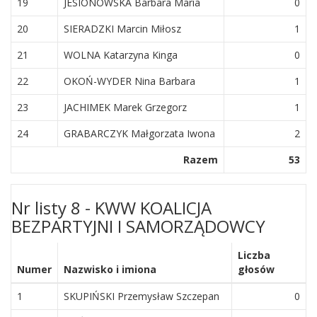
19
JESIONOWSKA Barbara Maria
0
20
SIERADZKI Marcin Miłosz
1
21
WOLNA Katarzyna Kinga
0
22
OKOŃ-WYDER Nina Barbara
1
23
JACHIMEK Marek Grzegorz
1
24
GRABARCZYK Małgorzata Iwona
2
Razem
53
Nr listy 8 - KWW KOALICJA
BEZPARTYJNI I SAMORZĄDOWCY
Liczba
Numer
Nazwisko i imiona
głosów
1
SKUPIŃSKI Przemysław Szczepan
0