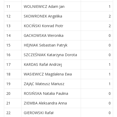
11
WOLNIEWICZ Adam Jan
1
12
SKOWRONEK Angelika
2
13
KOCIŃSKI Konrad Piotr
2
14
GACKOWSKA Weronika
0
15
HEJNIAK Sebastian Patryk
0
16
SZCZEŚNIAK Katarzyna Dorota
0
17
KARDAS Rafał Andrzej
1
18
WASIEWICZ Magdalena Ewa
1
19
ZAJĄC Mateusz Mariusz
1
20
ROSIŃSKA Natalia Paulina
0
21
ZIEMBA Aleksandra Anna
0
22
GIEROWSKI Rafał
0