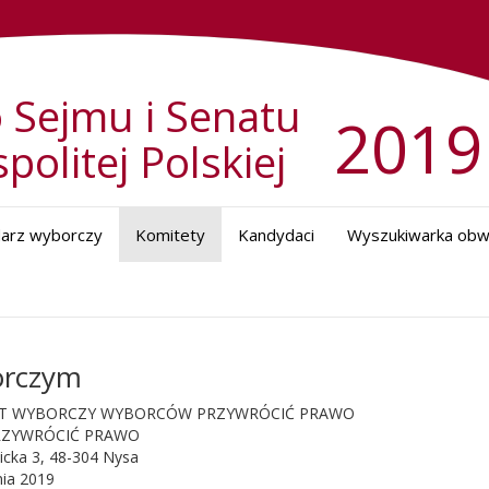
 Sejmu i Senatu
2019
politej Polskiej
darz wyborczy
Komitety
Kandydaci
Wyszukiwarka ob
orczym
T WYBORCZY WYBORCÓW PRZYWRÓCIĆ PRAWO
ZYWRÓCIĆ PRAWO
nicka 3, 48-304 Nysa
nia 2019