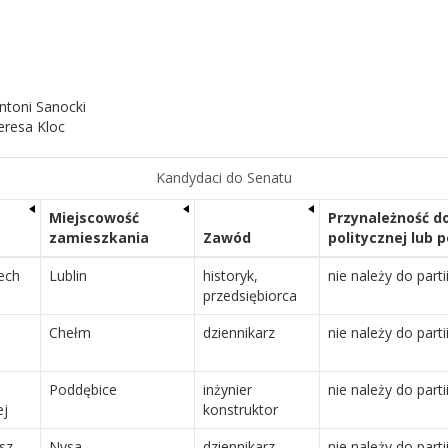
ntoni Sanocki
eresa Kloc
Kandydaci do Senatu
Miejscowość
Przynależność do
zamieszkania
Zawód
politycznej lub 
ech
Lublin
historyk,
nie należy do parti
przedsiębiorca
Chełm
dziennikarz
nie należy do parti
Poddębice
inżynier
nie należy do parti
ej
konstruktor
sz
Nysa
dziennikarz
nie należy do parti