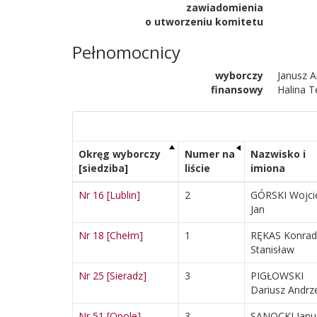
 zawiadomienia

 o utworzeniu komitetu
Pełnomocnicy
wyborczy
Janusz A
finansowy
Halina T
Okręg wyborczy
Numer na
Nazwisko i
[siedziba]
liście
imiona
Nr 16 [Lublin]
2
GÓRSKI Wojci
Jan
Nr 18 [Chełm]
1
RĘKAS Konrad
Stanisław
Nr 25 [Sieradz]
3
PIGŁOWSKI
Dariusz Andrz
Nr 51 [Opole]
3
SANOCKI Janu