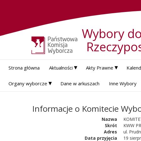
Wybory do
Rzeczypos
▾
▾
Strona główna
Aktualności
Akty Prawne
Kalen
▾
Organy wyborcze
Dane w arkuszach
Inne Wybory
Informacje o Komitecie Wyb
Nazwa
KOMITE
Skrót
KWW PR
Adres
ul. Prud
Data przyjęcia

19 sierp